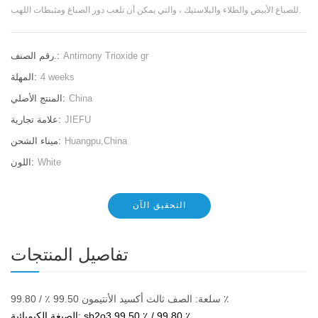
للصباغ الأبيض والطلاء والبلاستيك ، والتي يمكن أن تلعب دور الصباغ ومثبطات اللهب.
Antimony Trioxide gr
رقم الصنف.:
4 weeks
المهلة:
China
المنتج الأصلي:
JIEFU
علامة تجارية:
Huangpu,China
ميناء الشحن:
White
اللون:
التحقيق الآن
تفاصيل المنتجات
سلعة: الصف ثالث أكسيد الأنتيمون 99.50 ٪ / 99.80 ٪
99.50 ٪ / 99.80 ٪
الصيغة الكيميائية: sb2o3