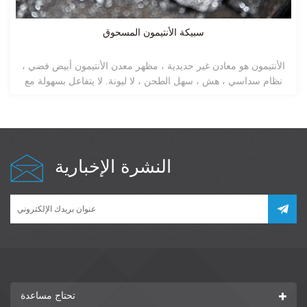
ثالث أكسيد الأنتيمون الخالي من الغبار 99.50٪ / 99.80٪
نوع من للغاية الجزيئات اللامركزية الصغيرة. يبدو رطبًا قليلاً بعد
المعالجة الكيميائية إلى سطح جزيئات ثالث أكسيد الأنتيمون ، وبالتالي
تجنب صحة الإنسان تضررت من الغبار المتطاير وتحقيق مثبطات اللهب
والبلاستيك فعالة.
النشرة الإخبارية
تحتاج مساعدة