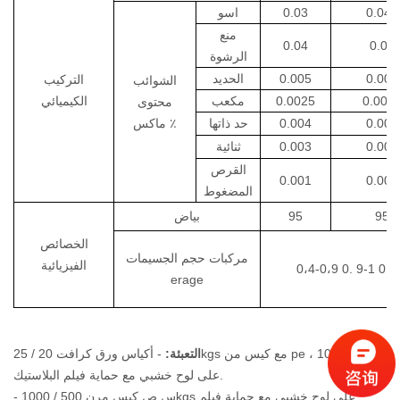
0.045
0.03
اسو
منع
0.04
0.08
الرشوة
0.005
0.005
الحديد
التركيب
الشوائب
0.002
0.0025
مكعب
الكيميائي
محتوى
0.004
0.004
حد ذاتها
ماكس ٪
0.005
0.003
ثنائية
القرص
0.001
0.001
المضغوط
95
95
بياض
الخصائص
مركبات
حجم الجسيمات
الفيزيائية
0،4-0،9
0.
9-1
0.6
erage
التعبئة:
-
أكياس ورق كرافت 20 / 25kgs مع كيس من pe ، 1000kgs
على لوح خشبي مع حماية فيلم البلاستيك.
س
ص
كيس مرن 500 / 1000kgs على لوح خشبي مع حماية فيلم
-