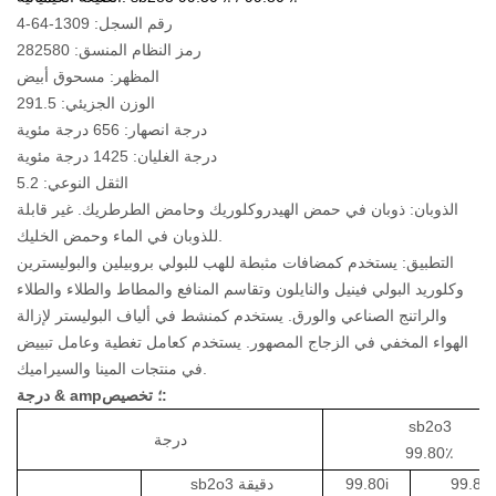
رقم السجل: 1309-64-4
رمز النظام المنسق: 282580
المظهر: مسحوق أبيض
الوزن الجزيئي: 291.5
درجة انصهار: 656 درجة مئوية
درجة الغليان: 1425 درجة مئوية
الثقل النوعي: 5.2
الذوبان: ذوبان في حمض الهيدروكلوريك وحامض الطرطريك. غير قابلة
للذوبان في الماء وحمض الخليك.
التطبيق: يستخدم كمضافات مثبطة للهب للبولي بروبيلين والبوليسترين
وكلوريد البولي فينيل والنايلون وتقاسم المنافع والمطاط والطلاء والطلاء
والراتنج الصناعي والورق. يستخدم كمنشط في ألياف البوليستر لإزالة
الهواء المخفي في الزجاج المصهور. يستخدم كعامل تغطية وعامل تبييض
في منتجات المينا والسيراميك.
درجة & amp؛ تخصيص:
sb2o3
درجة
99.80٪
99.80i
99.80i
sb2o3 دقيقة